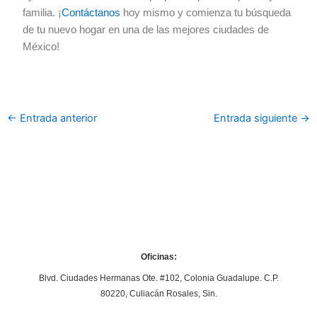
familia. ¡
Contáctanos
hoy mismo y comienza tu búsqueda
de tu nuevo hogar en una de las mejores ciudades de
México!
←
Entrada anterior
Entrada siguiente
→
Oficinas:
Blvd. Ciudades Hermanas Ote. #102, Colonia Guadalupe. C.P.
80220, Culiacán Rosales, Sin.
Y
F
I
L