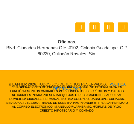
Y
F
I
T
o
a
n
i
u
c
s
k
Oficinas.
t
e
t
t
Blvd. Ciudades Hermanas Ote. #102, Colonia Guadalupe. C.P.
u
b
a
o
80220, Culiacán Rosales. Sin.
b
o
g
k
e
o
r
k
a
m
© LAFHER 2026.
TODOS LOS DERECHOS RESERVADOS. |
POLÍTICA
*EN OPERACIONES DE CRÉDITO, EL PRECIO TOTAL SE DETERMINARÁ EN
DE PRIVACIDAD
FUNCIÓN A MONTOS VARIABLES POR CONCEPTOS DE CRÉDITOS Y GASTOS
NOTARIALES. *PARA PRESENTAR QUEJAS O RECLAMACIONES, ACUDIR AL
DOMICILIO: CIUDADES HERMANAS NO. 102 COLONIA GUADALUPE, CULIACÁN,
SINALOA C.P. 80220; A TRAVÉS DE NUESTRA PÁGINA WEB: HTTPS://LAFHER.MX/ O
AL CORREO ELECTRÓNICO: M.ANGULO@LAFHER.MX. *FORMAS DE PAGO:
CRÉDITO HIPOTECARIO Y CONTADO.