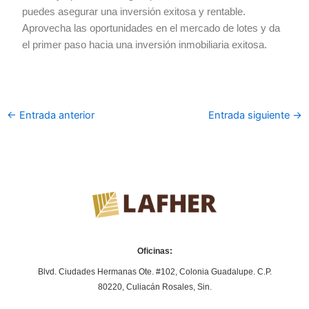
puedes asegurar una inversión exitosa y rentable.
Aprovecha las oportunidades en el mercado de lotes y da
el primer paso hacia una inversión inmobiliaria exitosa.
←
Entrada anterior
Entrada siguiente
→
Oficinas:
Blvd. Ciudades Hermanas Ote. #102, Colonia Guadalupe. C.P.
80220, Culiacán Rosales, Sin.
Y
F
I
L