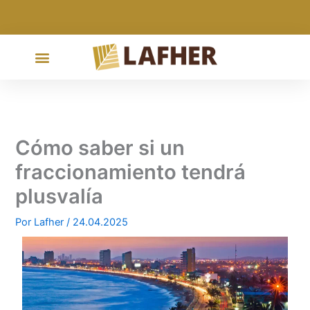
Ir
al
contenido
Cómo saber si un
fraccionamiento tendrá
plusvalía
Por
Lafher
/
24.04.2025