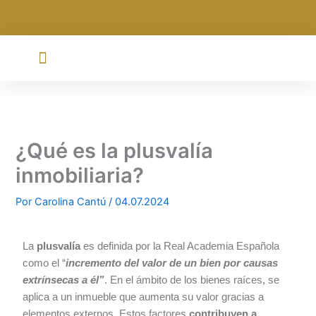
Ir
al
contenido
¿Qué es la plusvalía
inmobiliaria?
Por
Carolina Cantú
/
04.07.2024
La
plusvalía
es definida por la Real Academia Española
como el “
incremento del valor de un bien por causas
extrínsecas a él”
. En el ámbito de los bienes raíces, se
aplica a un inmueble que aumenta su valor gracias a
elementos externos. Estos factores
contribuyen a